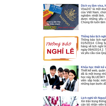
Dịch vụ làm visa, 
Visa247 là một doa
của Việt Nam, chún
nghiệm nhiệt tình
được những yêu c
Chúng tôi luôn tâm
Thông báo lịch ngh
Thông báo lịch ng
01/5/2014. Công t
hàng về lịch nghỉ 
ngày 09/4/2014.2. T
và yêu cầu của Quý 
Khóa học thiết kế
Thiết kế web, quản 
đã là một trong n
học này BLUESKY đư
viên sắp hoặc mới 
những bạn bước đầu
Lịch nghỉ tết Ngu
Xin trân trọng thôn
cán bộ nhân viên 