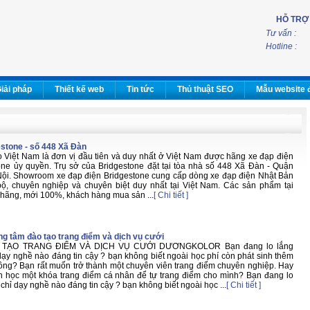
HỖ TRỢ
Tư vấn :
Hotline :
iải pháp
Thiết kế web
Tin tức
Thủ thuật SEO
Mẫu website 
estone - số 448 Xã Đàn
Việt Nam là đơn vị đầu tiên và duy nhất ở Việt Nam được hãng xe đạp điện
ne ủy quyền. Trụ sở của Bridgestone đặt tại tòa nhà số 448 Xã Đàn - Quận
ội. Showroom xe đạp điện Bridgestone cung cấp dòng xe đạp điện Nhật Bản
ộ, chuyên nghiệp và chuyên biệt duy nhất tại Việt Nam. Các sản phẩm tại
hãng, mới 100%, khách hàng mua sản ...
[ Chi tiết ]
ng tâm đào tạo trang điểm và dịch vụ cưới
TẠO TRANG ĐIỂM VÀ DỊCH VỤ CƯỚI DƯƠNGKOLOR Bạn đang lo lắng
 dạy nghề nào đáng tin cậy ? bạn không biết ngoài học phí còn phát sinh thêm
ông? Bạn rất muốn trở thành một chuyên viên trang điểm chuyên nghiệp. Hay
 học một khóa trang điểm cá nhân để tự trang điểm cho mình? Bạn đang lo
 chỉ dạy nghề nào đáng tin cậy ? bạn không biết ngoài học ...
[ Chi tiết ]