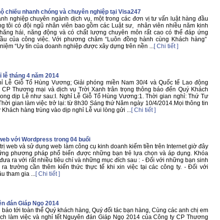
hộ chiếu nhanh chóng và chuyên nghiệp tại Visa247
nh nghiệp chuyên ngành dịch vụ, một trong các đơn vị tư vấn luật hàng đầu
g tôi có đội ngũ nhân viên bao gồm các Luật sư, nhân viên nhiều năm kinh
, hăng hái, năng động và có chất lượng chuyên môn rất cao có thể đáp ứng
ầu của công việc. Với phương châm “Luôn đồng hành cùng Khách hàng”
 niệm “Uy tín của doanh nghiệp được xây dựng trên nền ...
[ Chi tiết ]
ỉ lễ tháng 4 năm 2014
hỉ Lễ Giỗ Tổ Hùng Vương; Giải phóng miền Nam 30/4 và Quốc tế Lao động
y CP Thương mại và dịch vụ Trời Xanh trân trọng thông báo đến Quý Khách
trong dịp Lễ như sau:I. Nghỉ Lễ Giỗ Tổ Hùng Vương:1. Thời gian nghỉ: Thứ Tư
hời gian làm việc trở lại: từ 8h30 Sáng thứ Năm ngày 10/4/2014.Mọi thông tin
Khách hàng trùng vào dịp nghỉ Lễ vui lòng gửi ...
[ Chi tiết ]
 web với Wordpress trong 04 buổi
trị web và sử dụng web làm công cụ kinh doanh kiếm tiền trên Internet giờ đây
hững phương pháp phổ biến được những bạn trẻ lựa chọn và áp dụng. Khóa
a ra với rất nhiều tiêu chí và những mục đích sau : - Đối với những bạn sinh
ra trường cần thêm kiến thức thực tế khi xin việc tại các công ty. - Đối với
 tham gia ...
[ Chi tiết ]
yên đán Giáp Ngọ 2014
g báo tới toàn thể Quý khách hàng, Quý đối tác bạn hàng, Cùng các anh chị em
lịch làm việc và nghỉ tết Nguyên đán Giáp Ngọ 2014 của Công ty CP Thương