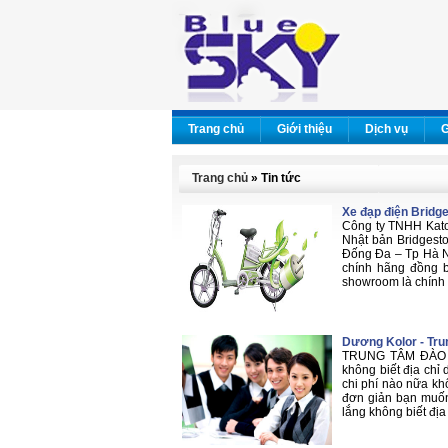
Trang chủ
Giới thiệu
Dịch vụ
G
Trang chủ
» Tin tức
Xe đạp điện Bridg
Công ty TNHH Kato 
Nhật bản Bridgesto
Đống Đa – Tp Hà N
chính hãng đồng b
showroom là chính 
Dương Kolor - Tru
TRUNG TÂM ĐÀO 
không biết địa chỉ
chi phí nào nữa kh
đơn giản bạn muốn
lắng không biết địa