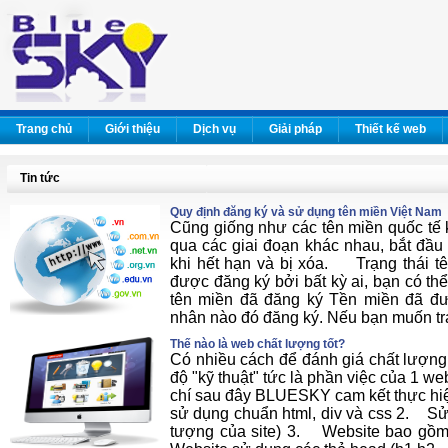
Trang chủ
Giới thiệu
Dịch vụ
Giải pháp
Thiết kế web
Tin tức
Quy định đăng ký và sử dụng tên miền Việt Nam
Cũng giống như các tên miền quốc tế k
qua các giai đoạn khác nhau, bắt đầu 
khi hết hạn và bị xóa. Trạng thái t
được đăng ký bởi bất kỳ ai, bạn có th
tên miền đã đăng ký Tền miền đã đư
nhân nào đó đăng ký. Nếu bạn muốn tra
Thế nào là web chất lượng tốt?
Có nhiều cách để đánh giá chất lượng
độ "kỹ thuật" tức là phần việc của 1 we
chí sau đây BLUESKY cam kết thực hiệ
sử dụng chuẩn html, div và css 2. Sử d
tượng của site) 3. Website bao gồm