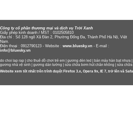
Công ty cổ phần thương mại và dịch vụ Trời Xanh
Giấy phép kinh doanh / MST : 0102505810
Địa chỉ : Số 128 ngõ Xã Đàn 2, Phường Đống Đa, Thành Phố Hà Nộ, Việt
Nam.
Điện thoại : 0912790123 - Website :
www.bluesky.vn
- E-mail :
info@bluesky.vn
do choi lap rap
|
cho thuê đồ chơi trẻ em
|
gương đèn led
|
bán máy hàn bạt nhựa
gương nhà vệ sinh
|
gương dán tường
|
sửa chữa bơm hút chân không
|
sửa chữa
Website xem tốt nhất trên trình duyệt Firefox 3.x, Opera 9x, IE 7, trở lên và S