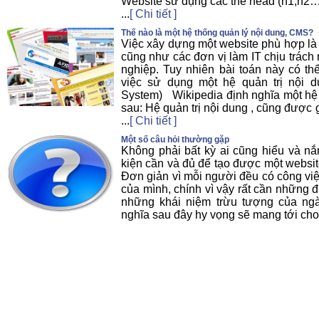
Website sử dụng các thẻ head (h1,h2…
...
[ Chi tiết ]
Thế nào là một hệ thống quản lý nội dung, CMS?
Việc xây dựng một website phù hợp là
cũng như các đơn vị làm IT chịu trách
nghiệp. Tuy nhiên bài toán này có t
việc sử dụng một hệ quản trị nội 
System) Wikipedia định nghĩa một hệ
sau: Hệ quản trị nội dung , cũng được 
...
[ Chi tiết ]
Một số câu hỏi thường gặp
Không phải bất kỳ ai cũng hiểu và nắ
kiện cần và đủ để tạo được một websit
Đơn giản vì mỗi người đều có công vi
của mình, chính vì vậy rất cần những 
những khái niệm trừu tượng của ngà
nghĩa sau đây hy vọng sẽ mang tới cho t