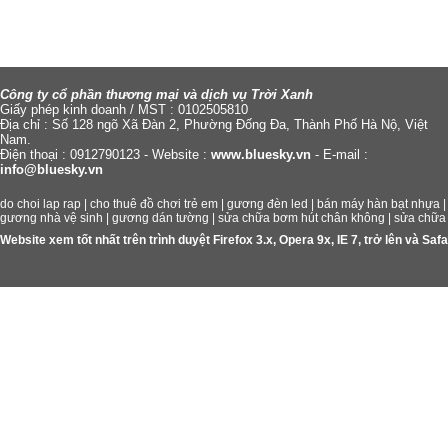
Công ty cổ phần thương mại và dịch vụ Trời Xanh
Giấy phép kinh doanh / MST : 0102505810
Địa chỉ : Số 128 ngõ Xã Đàn 2, Phường Đống Đa, Thành Phố Hà Nộ, Việt
Nam.
Điện thoại : 0912790123 - Website :
www.bluesky.vn
- E-mail :
info@bluesky.vn
do choi lap rap
|
cho thuê đồ chơi trẻ em
|
gương đèn led
|
bán máy hàn bạt nhựa
gương nhà vệ sinh
|
gương dán tường
|
sửa chữa bơm hút chân không
|
sửa chữa
Website xem tốt nhất trên trình duyệt Firefox 3.x, Opera 9x, IE 7, trở lên và S