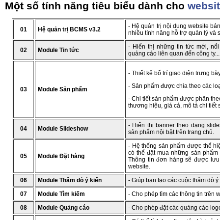
Một số tính năng tiêu biểu dành cho
websit
- Hệ quản trị nội dung website b
01
Hệ quản trị BCMS v3.2
nhiều tính năng hỗ trợ quản lý và
- Hiển thị những tin tức mới, nổ
02
Module Tin tức
quảng cáo liên quan đến công ty...
- Thiết kế bố trí giao diện trưng 
- Sản phẩm được chia theo các loạ
03
Module Sản phẩm
- Chi tiết sản phẩm được phân theo
thương hiệu, giá cả, mô tả chi tiết
- Hiển thị banner theo dạng sli
04
Module Slideshow
sản phẩm nội bật trên trang chủ.
- Hệ thống sản phẩm được thể hi
có thể đặt mua những sản phẩm ư
05
Module Đặt hàng
Thông tin đơn hàng sẽ được lưu l
website.
06
Module Thăm dò ý kiến
-
Giúp bạn tạo các cuộc thăm dò ý 
07
Module Tìm kiếm
- Cho phép tìm các thông tin trên 
08
Module Quảng cáo
- Cho phép đặt các quảng cáo logo