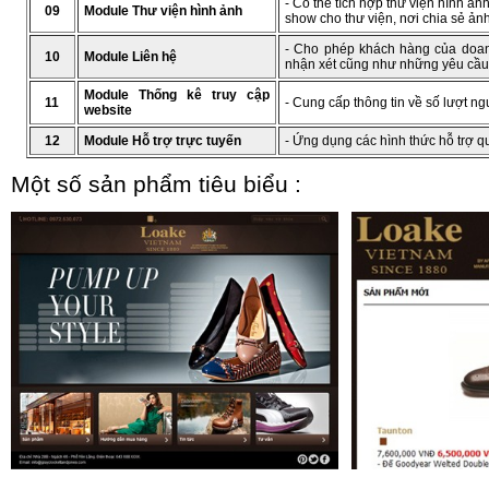
- Có thể tích hợp thư viện hình ản
09
Module Thư viện hình ảnh
show cho thư viện, nơi chia sẻ ảnh 
- Cho phép khách hàng của doan
10
Module Liên hệ
nhận xét cũng như những yêu cầu
Module Thống kê truy cập
11
- Cung cấp thông tin về số lượt ng
website
12
Module Hỗ trợ trực tuyến
- Ứng dụng các hình thức hỗ trợ qu
Một số sản phẩm tiêu biểu :