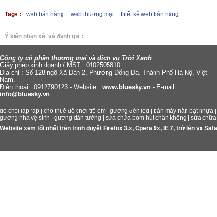
Tags :
Ý kiến nhận xét và đánh giá :
Công ty cổ phần thương mại và dịch vụ Trời Xanh
Giấy phép kinh doanh / MST : 0102505810
Địa chỉ : Số 128 ngõ Xã Đàn 2, Phường Đống Đa, Thành Phố Hà Nộ, Việt
Nam.
Điện thoại : 0912790123 - Website :
www.bluesky.vn
- E-mail :
info@bluesky.vn
do choi lap rap
|
cho thuê đồ chơi trẻ em
|
gương đèn led
|
bán máy hàn bạt nhựa
gương nhà vệ sinh
|
gương dán tường
|
sửa chữa bơm hút chân không
|
sửa chữa
Website xem tốt nhất trên trình duyệt Firefox 3.x, Opera 9x, IE 7, trở lên và S