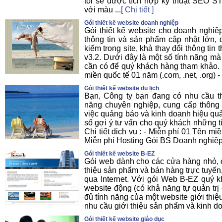
tôi sẽ được tích hợp kỹ thuật SEO S
với màu ...
[ Chi tiết ]
Gói thiết kế website doanh nghiệp
Gói thiết kế website cho doanh nghi
thông tin và sản phẩm cập nhật lớn, 
kiếm trong site, khả thay đổi thông ti
v3.2. Dưới đây là một số tính năng mà
cần có để quý khách hàng tham khảo. C
miền quốc tế 01 năm (.com, .net, .org) -
Gói thiết kế website du lịch
Bạn, Công ty bạn đang có nhu cầu th
năng chuyên nghiệp, cung cấp thông t
việc quảng báo và kinh doanh hiệu quả 
số gợi ý tư vấn cho quý khách những tí
Chi tiết dịch vụ : - Miễn phí 01 Tên miề
Miễn phí Hosting Gói BS Doanh nghiệp 
Gói thiết kế website B-EZ
Gói web dành cho các cửa hàng nhỏ, c
thiệu sản phẩm và bán hàng trực tuyến,
qua Internet. Với gói Web B-EZ quý 
website động (có khả năng tự quản trị 
đủ tính năng của một website giới thi
nhu cầu giới thiệu sản phẩm và kinh do
Gói thiết kế website giáo dục