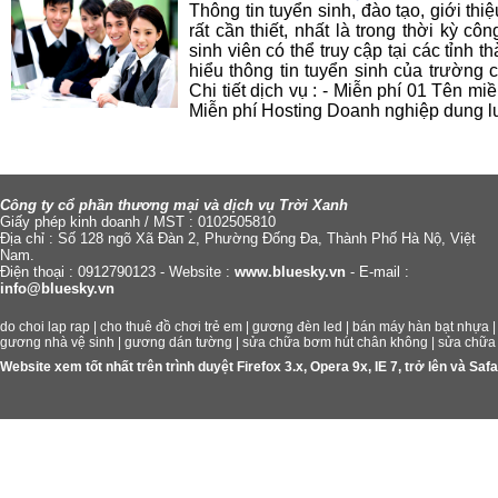
Thông tin tuyển sinh, đào tạo, giới th
rất cần thiết, nhất là trong thời kỳ cô
sinh viên có thể truy cập tại các tỉnh
hiểu thông tin tuyển sinh của trường
Chi tiết dịch vụ : - Miễn phí 01 Tên miề
Miễn phí Hosting Doanh nghiệp dung l
Công ty cổ phần thương mại và dịch vụ Trời Xanh
Giấy phép kinh doanh / MST : 0102505810
Địa chỉ : Số 128 ngõ Xã Đàn 2, Phường Đống Đa, Thành Phố Hà Nộ, Việt
Nam.
Điện thoại : 0912790123 - Website :
www.bluesky.vn
- E-mail :
info@bluesky.vn
do choi lap rap
|
cho thuê đồ chơi trẻ em
|
gương đèn led
|
bán máy hàn bạt nhựa
gương nhà vệ sinh
|
gương dán tường
|
sửa chữa bơm hút chân không
|
sửa chữa
Website xem tốt nhất trên trình duyệt Firefox 3.x, Opera 9x, IE 7, trở lên và S