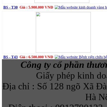
BS - T30
Giá : 5.900.000 VNĐ
BS - T43
Giá : 6.500.000 VNĐ
Công ty cổ phần thươ
Giấy phép kinh d
Địa chỉ : Số 128 ngõ Xã Đ
Hà Nộ