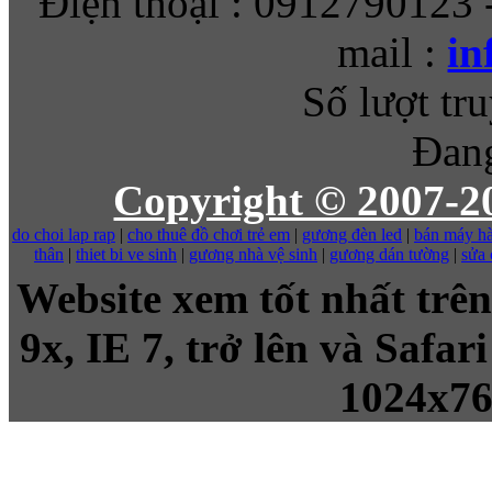
Điện thoại : 0912790123 
mail :
in
Số lượt tru
Đang
Copyright © 2007-
do choi lap rap
|
cho thuê đồ chơi trẻ em
|
gương đèn led
|
bán máy hà
thân
|
thiet bi ve sinh
|
gương nhà vệ sinh
|
gương dán tường
|
sửa
Website xem tốt nhất trên
9x, IE 7, trở lên và Safa
1024x7