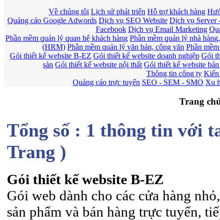
Về chúng tôi
Lịch sử phát triển
Hỗ trợ khách hàng
Hướ
Quảng cáo Google Adwords
Dịch vụ SEO Website
Dịch vụ Server
Facebook
Dịch vụ Email Marketing
Quả
Phần mềm quản lý quan hệ khách hàng
Phần mềm quản lý nhà hàng,
(HRM)
Phần mềm quản lý văn bản, công văn
Phần mềm 
Gói thiết kế website B-EZ
Gói thiết kế website doanh nghiệp
Gói th
sản
Gói thiết kế website nội thất
Gói thiết kế website bá
Thông tin công ty
Kiến
Quảng cáo trực tuyến
SEO - SEM - SMO
Xu h
Trang chủ
Tổng số : 1 thông tin với 
Trang )
Gói thiết kế website B-EZ
Gói web dành cho các cửa hàng nhỏ, 
sản phẩm và bán hàng trực tuyến, ti