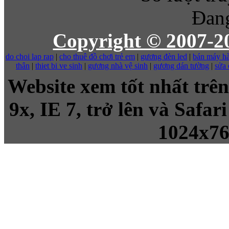
Đang
Copyright © 2007-
do choi lap rap
|
cho thuê đồ chơi trẻ em
|
gương đèn led
|
bán máy hà
thân
|
thiet bi ve sinh
|
gương nhà vệ sinh
|
gương dán tường
|
sửa
Website xem tốt nhất trên
9x, IE 7, trở lên và Safa
1024x7