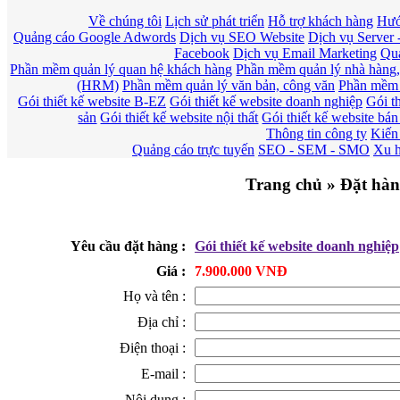
Về chúng tôi
Lịch sử phát triển
Hỗ trợ khách hàng
Hướ
Quảng cáo Google Adwords
Dịch vụ SEO Website
Dịch vụ Server
Facebook
Dịch vụ Email Marketing
Quả
Phần mềm quản lý quan hệ khách hàng
Phần mềm quản lý nhà hàng,
(HRM)
Phần mềm quản lý văn bản, công văn
Phần mềm 
Gói thiết kế website B-EZ
Gói thiết kế website doanh nghiệp
Gói th
sản
Gói thiết kế website nội thất
Gói thiết kế website bá
Thông tin công ty
Kiến
Quảng cáo trực tuyến
SEO - SEM - SMO
Xu h
Trang chủ » Đặt hà
Yêu cầu đặt hàng :
Gói thiết kế website doanh nghiệp
Giá :
7.900.000 VNĐ
Họ và tên :
Địa chỉ :
Điện thoại :
E-mail :
Nội dung :