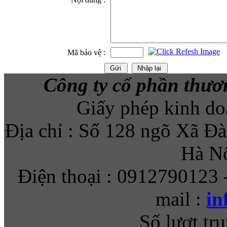
Mã bảo vệ :
Công ty cổ phần thươ
Giấy phép kinh d
Địa chỉ : Số 128 ngõ Xã Đ
Hà Nộ
Điện thoại : 0912790123 
mail :
in
Số lượt tru