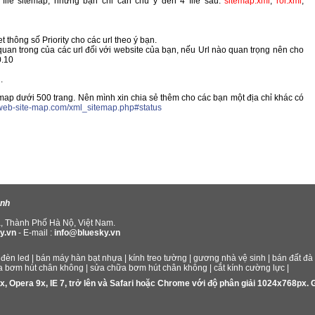
file sitemap, nhưng bạn chỉ cần chú ý đến 4 file sau:
sitemap.xml
,
ror.xml
,
 thông số Priority cho các url theo ý bạn.
quan trong của các url đối với website của bạn, nếu Url nào quan trọng nên cho
0.10
.
map dưới 500 trang. Nên mình xin chia sẻ thêm cho các bạn một địa chỉ khác có
.web-site-map.com/xml_sitemap.php#status
anh
, Thành Phố Hà Nộ, Việt Nam.
y.vn
- E-mail :
info@bluesky.vn
đèn led
|
bán máy hàn bạt nhựa
|
kính treo tường
|
gương nhà vệ sinh
|
bán đất đà
a bơm hút chân không
|
sửa chữa bơm hút chân không
|
cắt kính cường lực
|
3.x, Opera 9x, IE 7, trở lên và Safari hoặc Chrome với độ phân giải 1024x768px.