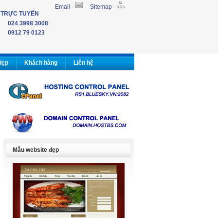
Email -
Sitemap -
 TRỰC TUYẾN
024 3998 3008
0912 79 0123
đẹp
Khách hàng
Liên hệ
Mẫu website đẹp