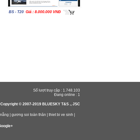
BS - T20
Giá : 8.000.000 VNĐ
Số lượt truy cập :
1.748.103
Đang online :
1
Copyright © 2007-2019 BLUESKY T&S ., JSC
 nẵng
|
gương soi toàn thân
|
thiet bi ve sinh
|
Google+