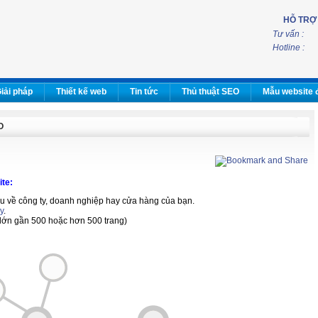
HỖ TRỢ
Tư vấn :
Hotline :
iải pháp
Thiết kế web
Tin tức
Thủ thuật SEO
Mẫu website 
O
ite:
ệu về công ty, doanh nghiệp hay cửa hàng của bạn.
y
.
 lớn gần 500 hoặc hơn 500 trang)