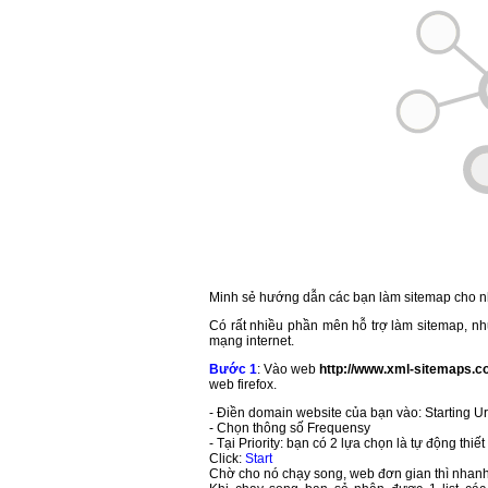
Minh sẻ hướng dẫn các bạn làm sitemap cho nhữ
Có rất nhiều phần mên hỗ trợ làm sitemap, n
mạng internet.
Bước 1
: Vào web
http://www.xml-sitemaps.
web firefox.
- Điền domain website của bạn vào: Starting Url
- Chọn thông số Frequensy
- Tại Priority: bạn có 2 lựa chọn là tự động thiế
Click:
Start
Chờ cho nó chạy song, web đơn gian thì nhanh,