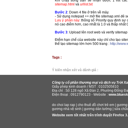
Khi chạy song bạn sẻ nhận được 1 list các 
sitemap.html
và
urllist.txt
Bước 2
: Down 4 file ở trên về máy.
- Sử dụng notepad ++ mở file sitemap.xml đẻ set
Lưu ý phần này:
thông số Priority quy định sự 
nó cao điểm hơn, cao nhất là 1.0 và thấp nhất 
Bước 3
: Upload lên root web và verify sitemap 
Điểm hạn chế của website này chỉ cho tạo site
thể tạo sitemap lớn hơn 500 trang :
http://www
Tags :
Ý kiến nhận xét và đánh giá :
Công ty cổ phần thương mại và dịch vụ Trời X
Giấy phép kinh doanh / MST : 0102505810
Địa chỉ : Số 128 ngõ Xã Đàn 2, Phường Đống Đa
Điện thoại : 0912790123 - Website :
www.bluesk
do choi lap rap
|
cho thuê đồ chơi trẻ em
|
gương 
gương nhà vệ sinh
|
gương dán tường
|
sửa chữ
Website xem tốt nhất trên trình duyệt Firefox 