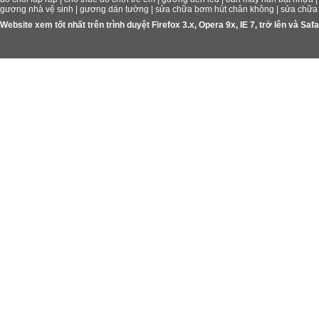
gương nhà vệ sinh
|
gương dán tường
|
sửa chữa bơm hút chân không
|
sửa chữa
Website xem tốt nhất trên trình duyệt Firefox 3.x, Opera 9x, IE 7, trở lên và S