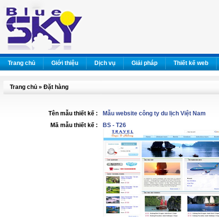
Trang chủ
Giới thiệu
Dịch vụ
Giải pháp
Thiết kế web
Trang chủ » Đặt hàng
Tên mẫu thiết kế :
Mẫu website công ty du lịch Việt Nam
Mã mẫu thiết kế :
BS - T26