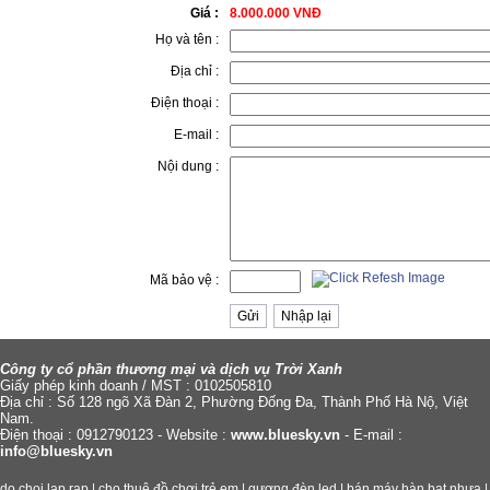
Giá :
8.000.000 VNĐ
Họ và tên :
Địa chỉ :
Điện thoại :
E-mail :
Nội dung :
Mã bảo vệ :
Công ty cổ phần thương mại và dịch vụ Trời Xanh
Giấy phép kinh doanh / MST : 0102505810
Địa chỉ : Số 128 ngõ Xã Đàn 2, Phường Đống Đa, Thành Phố Hà Nộ, Việt
Nam.
Điện thoại : 0912790123 - Website :
www.bluesky.vn
- E-mail :
info@bluesky.vn
do choi lap rap
|
cho thuê đồ chơi trẻ em
|
gương đèn led
|
bán máy hàn bạt nhựa