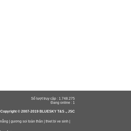
Số lượt truy cập :
1.748.275
Đang online :
1
Copyright © 2007-2019 BLUESKY T&S ., JSC
 nẵng
|
gương soi toàn thân
|
thiet bi ve sinh
|