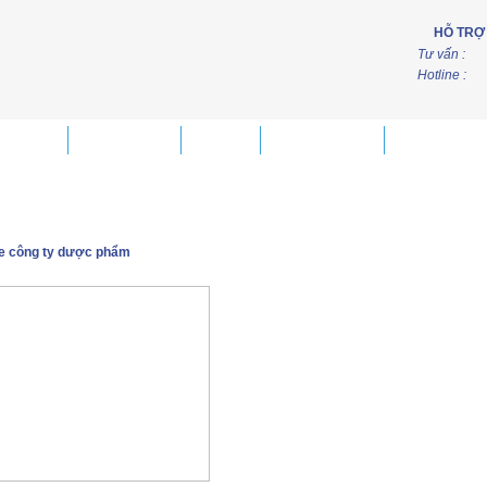
HỖ TRỢ
Tư vấn :
Hotline :
iải pháp
Thiết kế web
Tin tức
Thủ thuật SEO
Mẫu website 
e công ty dược phẩm