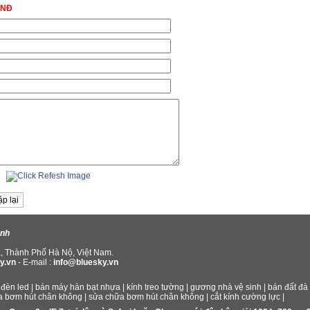
VNĐ
anh
, Thành Phố Hà Nộ, Việt Nam.
y.vn
- E-mail :
info@bluesky.vn
đèn led
|
bán máy hàn bạt nhựa
|
kính treo tường
|
gương nhà vệ sinh
|
bán đất đà
a bơm hút chân không
|
sửa chữa bơm hút chân không
|
cắt kính cường lực
|