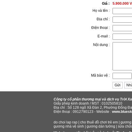
Giá :
5.900.000 
Họ và tên :
Địa chỉ :
Điện thoại :
E-mail :
Nội dung :
Mã bảo vệ :
Công ty cổ phần thương mại và dịch vụ Trời X
Giấy phép kinh doanh / MST : 0102505810
Địa chỉ : Số 128 ngõ Xã Đàn 2, Phường Đống Đa
Điện thoại : 0912790123 - Website :
www.bluesk
do choi lap rap
|
cho thuê đồ chơi trẻ em
|
gương 
gương nhà vệ sinh
|
gương dán tường
|
sửa chữ