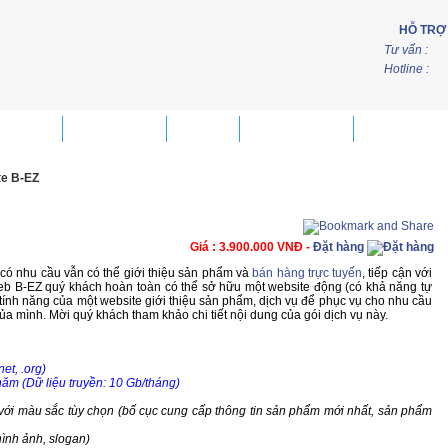
HỖ TRỢ
Tư vấn :
Hotline :
iải pháp
Thiết kế web
Tin tức
Thủ thuật SEO
Mẫu website 
te B-EZ
Giá : 3.900.000 VNĐ -
Đặt hàng
có nhu cầu vẫn có thể giới thiệu sản phẩm và
bán hàng trực tuyến
, tiếp cận với
Web B-EZ quý khách hoàn toàn có thể sở hữu một website động (có khả năng tự
ủ tính năng của một website giới thiệu sản phẩm, dịch vụ để phục vụ cho nhu cầu
a mình. Mời quý khách tham khảo chi tiết nội dung của gói dịch vụ này.
et, .org)
ăm (Dữ liệu truyền: 10 Gb/tháng
)
n với màu sắc tùy chọn (bố cục cung cấp thông tin sản phẩm mới nhất, sản phẩm
hình ảnh, slogan)