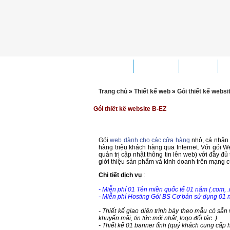
Trang chủ
Giới thiệu
Dịch vụ
G
Trang chủ
»
Thiết kế web
»
Gói thiết kế websi
Gói thiết kế website B-EZ
Gói
web dành cho các cửa hàng
nhỏ, cá nhân 
hàng triệu khách hàng qua Internet. Với gói 
quản trị cập nhật thông tin lên web) với đầy đ
giới thiệu sản phẩm và kinh doanh trên mạng củ
Chi tiết dịch vụ
:
- Miễn phí 01 Tên miền quốc tế 01 năm (.com, .n
- Miễn phí
Hosting Gói BS Cơ bản sử dụng 01 n
- Thiết kế giao diện trình bày theo mẫu có sẵ
khuyến mãi, tin tức mới nhất, logo đối tác..)
- Thiết kế 01 banner tĩnh (quý khách cung cấp 