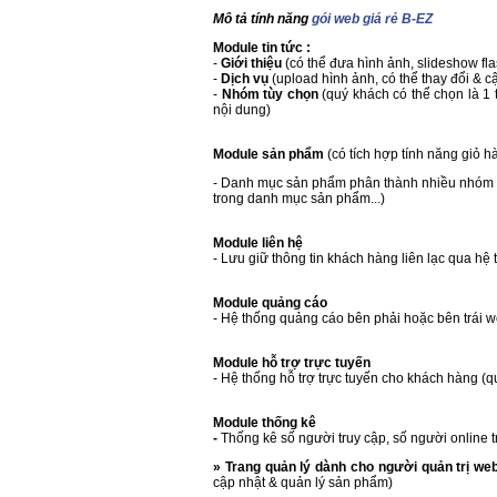
Mô tả tính năng
gói web giá rẻ B-EZ
Module tin tức :
-
Giới thiệu
(có thể đưa hình ảnh, slideshow flas
-
Dịch vụ
(upload hình ảnh, có thể thay đổi & c
-
Nhóm tùy chọn
(quý khách có thể chọn là 1 t
nội dung)
Module sản phẩm
(có tích hợp tính năng giỏ h
- Danh mục sản phẩm phân thành nhiều nhóm (
trong danh mục sản phẩm...)
Module liên hệ
- Lưu giữ thông tin khách hàng liên lạc qua hệ 
Module quảng cáo
- Hệ thống quảng cáo bên phải hoặc bên trái w
Module hỗ trợ trực tuyến
- Hệ thống hỗ trợ trực tuyến cho khách hàng (q
Module thống kê
-
Thống kê số người truy cập, số người online t
» Trang quản lý dành cho người quản trị w
cập nhật & quản lý sản phẩm)