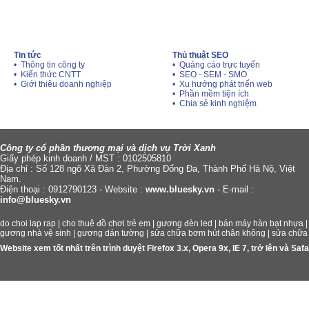
Tin tức
Thủ thuật SEO
• Thông tin công ty
• Quảng cáo trực tuyến
• Kiến thức CNTT
• SEO - SEM - SMO
• Giới thiệu doanh nghiệp
• Xu hướng phát triển web
• Phần mềm tiện ích
• Chia sẻ kinh nghiệm
Công ty cổ phần thương mại và dịch vụ Trời Xanh
Giấy phép kinh doanh / MST : 0102505810
Địa chỉ : Số 128 ngõ Xã Đàn 2, Phường Đống Đa, Thành Phố Hà Nộ, Việt
Nam.
Điện thoại : 0912790123 - Website :
www.bluesky.vn
- E-mail :
info@bluesky.vn
do choi lap rap
|
cho thuê đồ chơi trẻ em
|
gương đèn led
|
bán máy hàn bạt nhựa
gương nhà vệ sinh
|
gương dán tường
|
sửa chữa bơm hút chân không
|
sửa chữa
Website xem tốt nhất trên trình duyệt Firefox 3.x, Opera 9x, IE 7, trở lên và S