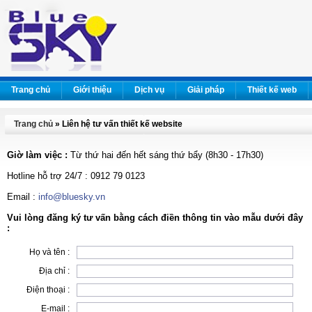
Trang chủ
Giới thiệu
Dịch vụ
Giải pháp
Thiết kế web
Trang chủ
» Liên hệ tư vấn thiết kế website
Giờ làm việc :
Từ thứ hai đến hết sáng thứ bẩy (8h30 - 17h30)
Hotline hỗ trợ 24/7 : 0912 79 0123
Email :
info@bluesky.vn
Vui lòng đăng ký tư vấn bằng cách điền thông tin vào mẫu dưới đây
:
Họ và tên :
Địa chỉ :
Điện thoại :
E-mail :