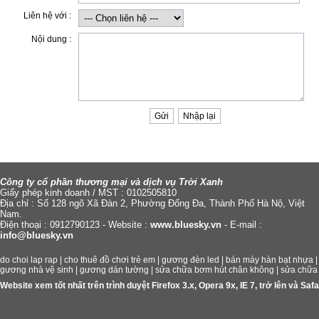
Liên hệ với :
Nội dung :
Công ty cổ phần thương mại và dịch vụ Trời Xanh
Giấy phép kinh doanh / MST : 0102505810
Địa chỉ : Số 128 ngõ Xã Đàn 2, Phường Đống Đa, Thành Phố Hà Nộ, Việt
Nam.
Điện thoại : 0912790123 - Website :
www.bluesky.vn
- E-mail :
info@bluesky.vn
do choi lap rap
|
cho thuê đồ chơi trẻ em
|
gương đèn led
|
bán máy hàn bạt nhựa
gương nhà vệ sinh
|
gương dán tường
|
sửa chữa bơm hút chân không
|
sửa chữa
Website xem tốt nhất trên trình duyệt Firefox 3.x, Opera 9x, IE 7, trở lên và S