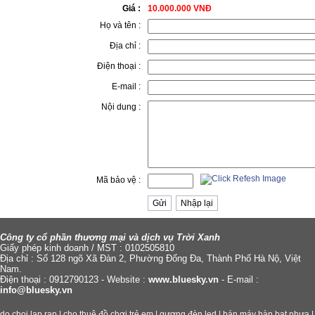
Giá :
10.000.000 VNĐ
Họ và tên :
Địa chỉ :
Điện thoại :
E-mail :
Nội dung :
Mã bảo vệ :
Công ty cổ phần thương mại và dịch vụ Trời Xanh
Giấy phép kinh doanh / MST : 0102505810
Địa chỉ : Số 128 ngõ Xã Đàn 2, Phường Đống Đa, Thành Phố Hà Nộ, Việt
Nam.
Điện thoại : 0912790123 - Website :
www.bluesky.vn
- E-mail :
info@bluesky.vn
do choi lap rap
|
cho thuê đồ chơi trẻ em
|
gương đèn led
|
bán máy hàn bạt nhựa