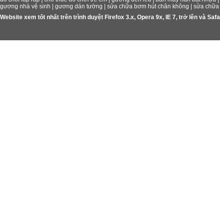
gương nhà vệ sinh
|
gương dán tường
|
sửa chữa bơm hút chân không
|
sửa chữa
Website xem tốt nhất trên trình duyệt Firefox 3.x, Opera 9x, IE 7, trở lên và S