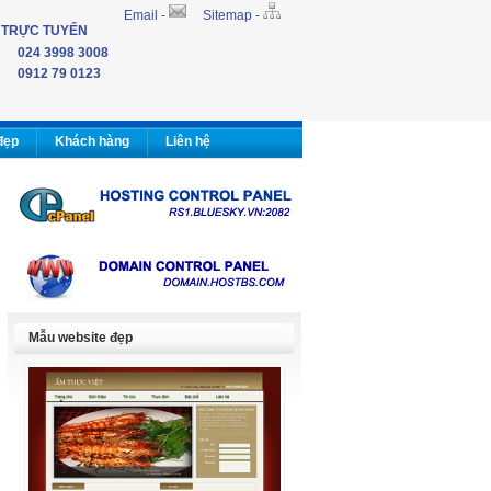
Email -
Sitemap -
 TRỰC TUYẾN
024 3998 3008
0912 79 0123
đẹp
Khách hàng
Liên hệ
Mẫu website đẹp