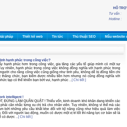
HỖ TRỢ
Tư vấn :
Hotline :
iải pháp
Thiết kế web
Tin tức
Thủ thuật SEO
Mẫu website 
định hạnh phúc trong công việc?
y hạnh phúc hơn trong công việc, gia tăng các yếu tố giúp mình có một sự
uy nhiên, hạnh phúc trong công việc không đồng nghĩa với hạnh phúc trong
gười cho rằng công việc cũng giống như tình yêu, không dễ bị đồng tiền chi
ợc thăng chức, bạn kiếm được nhiều tiền hơn nhưng nó cũng đồng nghĩa với
phức tạp có thể khiến bạn bớt vui, hạnh phúc ...
[ Chi tiết ]
rk intelligent !
, ĐỪNG LÀM QUẦN QUẬT ! Thiếu vốn, kinh doanh khó khăn đang khiến các
phải cân nhắc từng xu chi trả cho nhân viên. Tuy nhiên, không vì thế mà các
ảm bớt những yêu cầu khắt khe đối với kỹ năng cũng như hiệu quả làm việc
 Đối với người lao động, muốn có được một vị trí tốt thì năng lực cơ bản sẽ là
 có được ...
[ Chi tiết ]