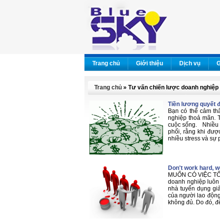
Trang chủ
Giới thiệu
Dịch vụ
G
Trang chủ
» Tư vấn chiến lược doanh nghiệp
Tiền lương quyết 
Bạn có thể cảm thấ
nghiệp thoả mãn. T
cuộc sống. Nhiều n
phối, rằng khi đư
nhiều stress và sự 
Don't work hard, wo
MUỐN CÓ VIỆC TỐT
doanh nghiệp luôn 
nhà tuyển dụng gi
của người lao động.
không đủ. Do đó, để