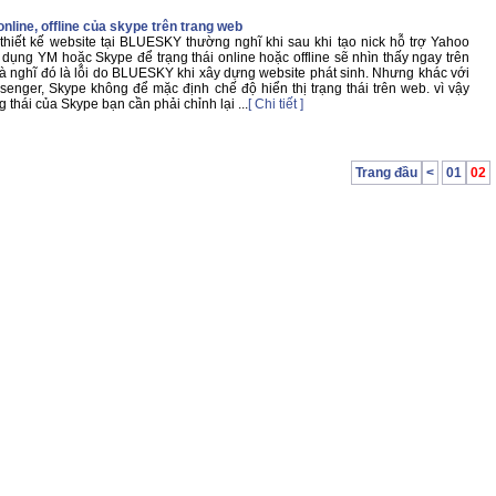
 online, offline của skype trên trang web
hiết kế website tại BLUESKY thường nghĩ khi sau khi tạo nick hỗ trợ Yahoo
 dụng YM hoặc Skype để trạng thái online hoặc offline sẽ nhìn thấy ngay trên
à nghĩ đó là lỗi do BLUESKY khi xây dựng website phát sinh. Nhưng khác với
enger, Skype không để mặc định chế độ hiển thị trạng thái trên web. vì vậy
g thái của Skype bạn cần phải chỉnh lại ...
[ Chi tiết ]
Trang đầu
<
01
02