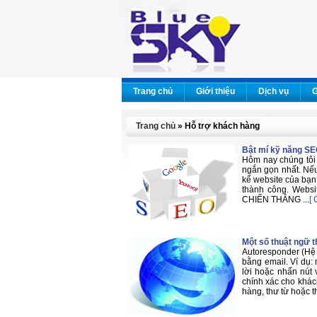
Trang chủ
Giới thiệu
Dịch vụ
G
Trang chủ
» Hỗ trợ khách hàng
Bật mí kỹ năng SE
Hôm nay chúng tôi 
ngắn gọn nhất. Nếu
kể website của bạn 
thành công. Websi
CHIẾN THẮNG ...
[ 
Một số thuật ngữ t
Autoresponder (Hệ 
bằng email. Ví dụ:
lời hoặc nhấn nút 
chính xác cho khách
hàng, thư từ hoặc th