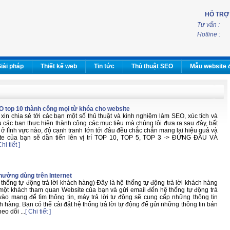
HỖ TRỢ
Tư vấn :
Hotline :
iải pháp
Thiết kế web
Tin tức
Thủ thuật SEO
Mẫu website 
O top 10 thành công mọi từ khóa cho website
xin chia sẻ tới các bạn một số thủ thuật và kinh nghiệm làm SEO, xúc tích và
 các bạn thực hiện thành công các mục tiêu mà chúng tôi đưa ra sau đây, bất
ở lĩnh vực nào, độ cạnh tranh lớn tới đâu đều chắc chắn mang lại hiệu quả và
te của bạn sẽ dần tiến lên vị trí TOP 10, TOP 5, TOP 3 -> ĐỨNG ĐẦU VÀ
Chi tiết ]
hường dùng trên Internet
thống tự động trả lời khách hàng) Đây là hệ thống tự động trả lời khách hàng
 một khách tham quan Website của bạn và gửi email đến hệ thống tự động trả
vào mạng để tìm thông tin, máy trả lời tự động sẽ cung cấp những thông tin
 hàng. Bạn có thể cài đặt hệ thống trả lời tự động để gửi những thông tin bán
eo dõi ...
[ Chi tiết ]