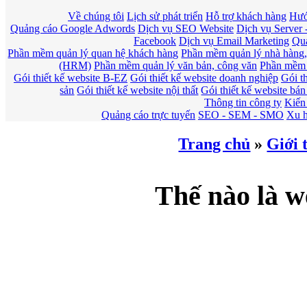
Về chúng tôi
Lịch sử phát triển
Hỗ trợ khách hàng
Hướ
Quảng cáo Google Adwords
Dịch vụ SEO Website
Dịch vụ Server
Facebook
Dịch vụ Email Marketing
Quả
Phần mềm quản lý quan hệ khách hàng
Phần mềm quản lý nhà hàng,
(HRM)
Phần mềm quản lý văn bản, công văn
Phần mềm 
Gói thiết kế website B-EZ
Gói thiết kế website doanh nghiệp
Gói th
sản
Gói thiết kế website nội thất
Gói thiết kế website bá
Thông tin công ty
Kiến
Quảng cáo trực tuyến
SEO - SEM - SMO
Xu h
Trang chủ
»
Giới 
Thế nào là w