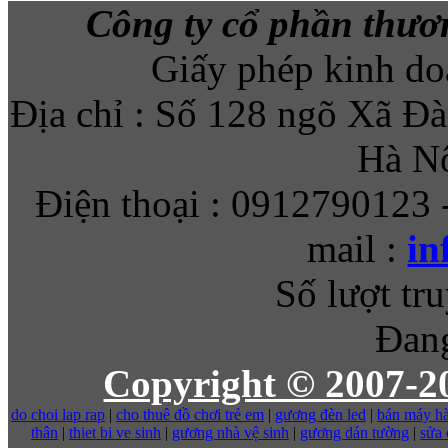
Công ty cổ phần thươ
Giấy phép kinh d
Địa chỉ : Số 128 ngõ Xã Đ
Hà Nộ
Điện thoại : 0912790123 
mail :
in
Số lượt tru
Đang
Copyright © 2007-
do choi lap rap
|
cho thuê đồ chơi trẻ em
|
gương đèn led
|
bán máy hà
thân
|
thiet bi ve sinh
|
gương nhà vệ sinh
|
gương dán tường
|
sửa