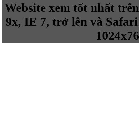
Website xem tốt nhất trên
9x, IE 7, trở lên và Safa
1024x7